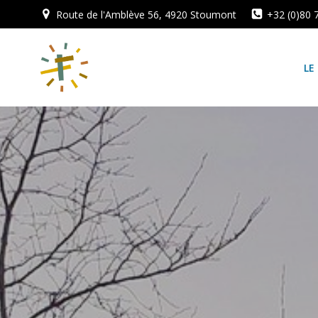
Aller
Route de l'Amblève 56, 4920 Stoumont
+32 (0)80 
au
contenu
LE