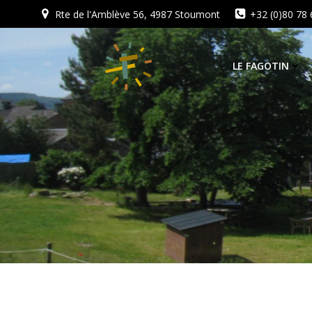
Aller
Rte de l'Amblève 56, 4987 Stoumont
+32 (0)80 78 
au
contenu
LE FAGOTIN