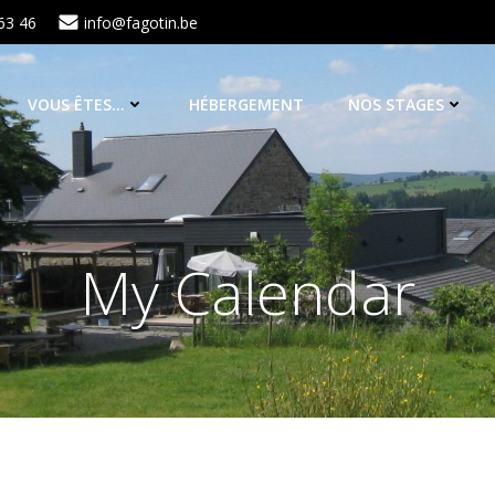
63 46
info@fagotin.be
VOUS ÊTES…
HÉBERGEMENT
NOS STAGES
My Calendar