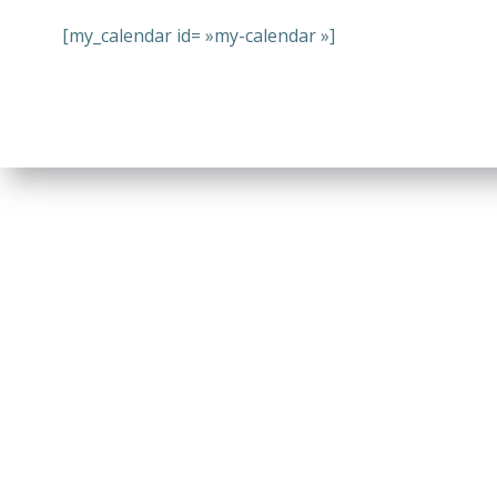
[my_calendar id= »my-calendar »]