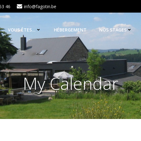
63 46
info@fagotin.be
VOUS ÊTES…
HÉBERGEMENT
NOS STAGES
My Calendar