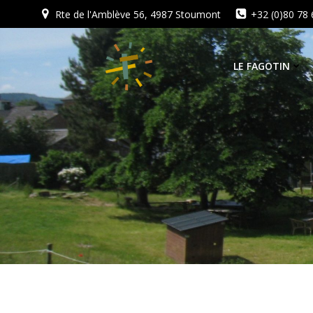
Aller
Rte de l'Amblève 56, 4987 Stoumont
+32 (0)80 78 
au
contenu
LE FAGOTIN