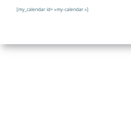
[my_calendar id= »my-calendar »]