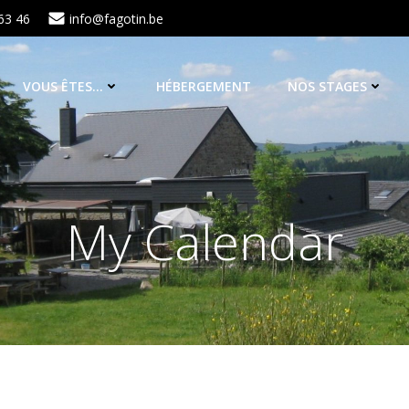
63 46
info@fagotin.be
VOUS ÊTES…
HÉBERGEMENT
NOS STAGES
My Calendar