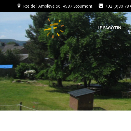
Aller
Rte de l'Amblève 56, 4987 Stoumont
+32 (0)80 78 
au
contenu
LE FAGOTIN