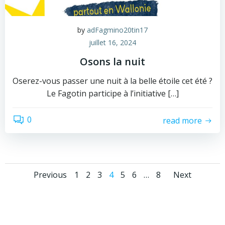
by
adFagmino20tin17
juillet 16, 2024
Osons la nuit
Oserez-vous passer une nuit à la belle étoile cet été ?
Le Fagotin participe à l’initiative […]
0
read more
Posts
Posts
Posts
Page
Page
Page
Page
Page
Page
Page
Previous
1
2
3
4
5
6
…
8
Next
navigation
navigation
navig