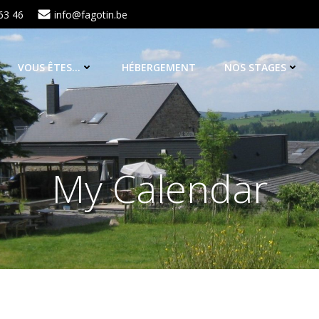
63 46
info@fagotin.be
VOUS ÊTES…
HÉBERGEMENT
NOS STAGES
My Calendar