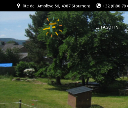
Aller
Rte de l'Amblève 56, 4987 Stoumont
+32 (0)80 78 
au
contenu
LE FAGOTIN