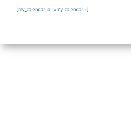
[my_calendar id= »my-calendar »]