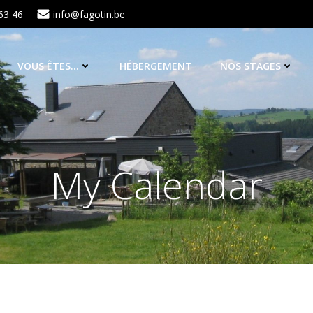
63 46
info@fagotin.be
VOUS ÊTES…
HÉBERGEMENT
NOS STAGES
My Calendar