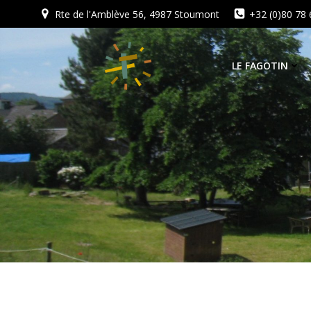
Aller
Rte de l'Amblève 56, 4987 Stoumont
+32 (0)80 78 
au
contenu
LE FAGOTIN