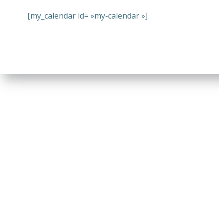
[my_calendar id= »my-calendar »]