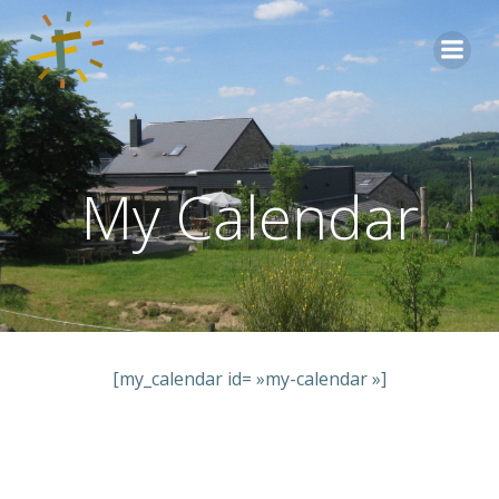
Aller
au
contenu
My Calendar
[my_calendar id= »my-calendar »]