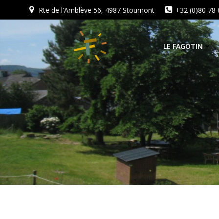
Aller
Rte de l'Amblève 56, 4987 Stoumont
+32 (0)80 78 
au
contenu
LE FAGOTIN