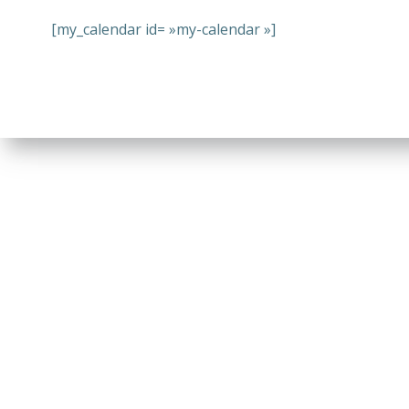
[my_calendar id= »my-calendar »]