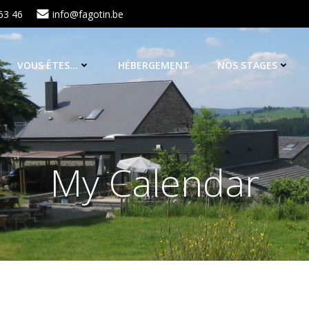
63 46
info@fagotin.be
VOUS ÊTES…
HÉBERGEMENT
NOS STAGES
My Calendar