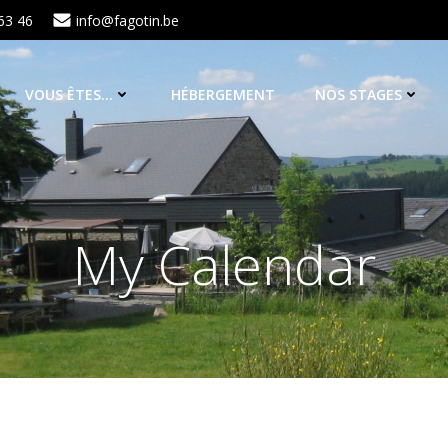
63 46
info@fagotin.be
VOUS ÊTES…
HÉBERGEMENT
NOS STAGES
My Calendar