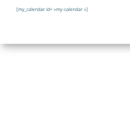
[my_calendar id= »my-calendar »]