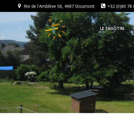
Aller
Rte de l'Amblève 56, 4987 Stoumont
+32 (0)80 78 
au
contenu
LE FAGOTIN