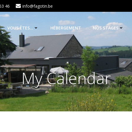
63 46
info@fagotin.be
VOUS ÊTES…
HÉBERGEMENT
NOS STAGES
My Calendar