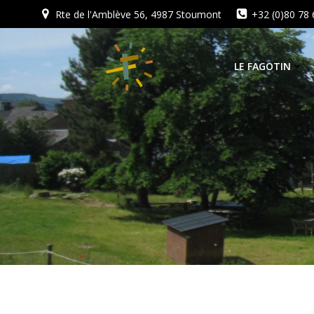
Aller
Rte de l'Amblève 56, 4987 Stoumont
+32 (0)80 78 
au
contenu
LE FAGOTIN