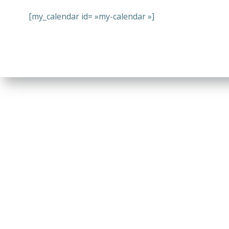
[my_calendar id= »my-calendar »]