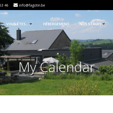
63 46
info@fagotin.be
VOUS ÊTES…
HÉBERGEMENT
NOS STAGES
My Calendar