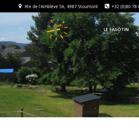
Aller
Rte de l'Amblève 56, 4987 Stoumont
+32 (0)80 78 
au
contenu
LE FAGOTIN