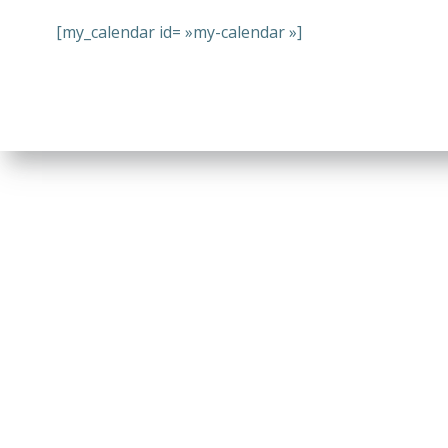
[my_calendar id= »my-calendar »]