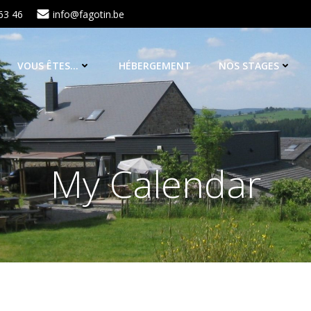
63 46
info@fagotin.be
VOUS ÊTES…
HÉBERGEMENT
NOS STAGES
My Calendar