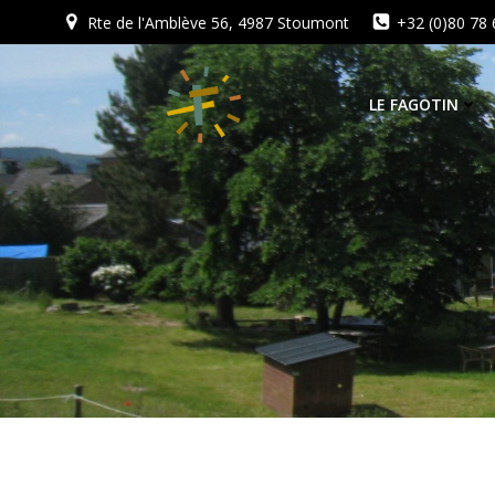
Aller
Rte de l'Amblève 56, 4987 Stoumont
+32 (0)80 78 
au
contenu
LE FAGOTIN