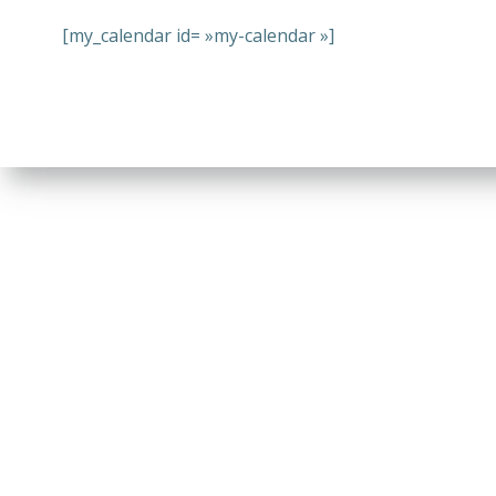
[my_calendar id= »my-calendar »]