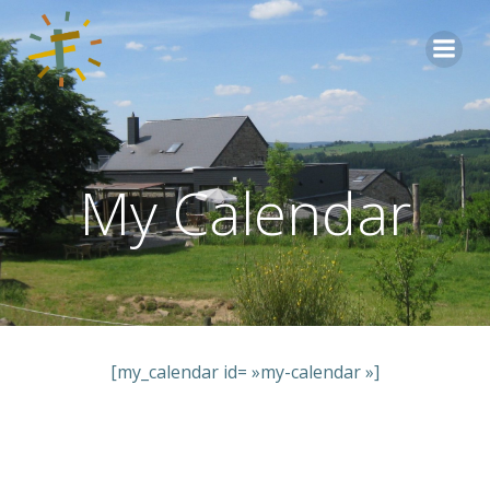
Aller
au
contenu
My Calendar
[my_calendar id= »my-calendar »]