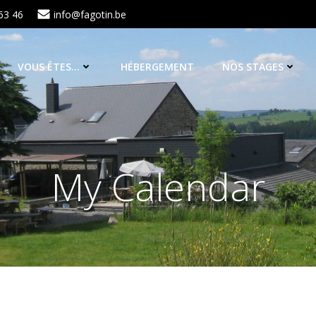
63 46
info@fagotin.be
VOUS ÊTES…
HÉBERGEMENT
NOS STAGES
My Calendar