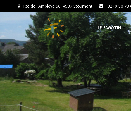
Aller
Rte de l'Amblève 56, 4987 Stoumont
+32 (0)80 78 
au
contenu
LE FAGOTIN