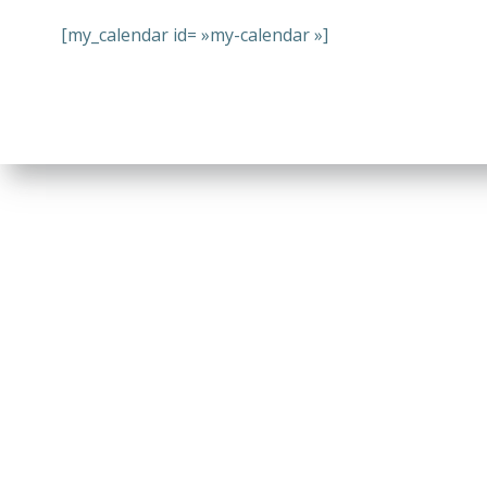
[my_calendar id= »my-calendar »]