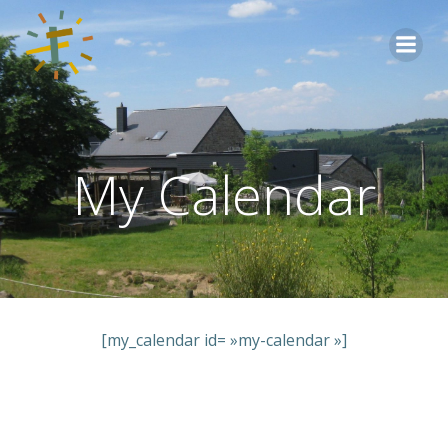
Aller
au
contenu
My Calendar
[my_calendar id= »my-calendar »]