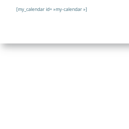
[my_calendar id= »my-calendar »]