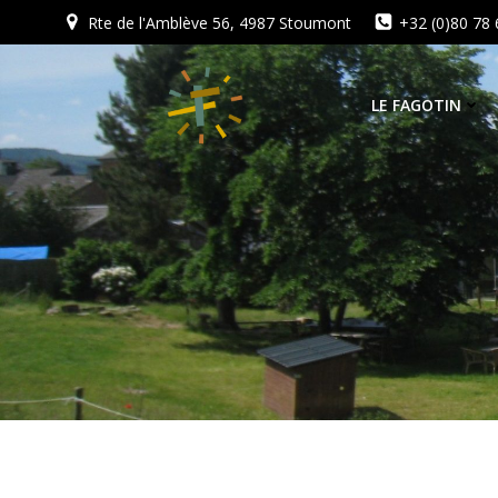
Aller
Rte de l'Amblève 56, 4987 Stoumont
+32 (0)80 78 
au
contenu
LE FAGOTIN