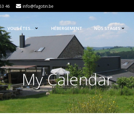
63 46
info@fagotin.be
VOUS ÊTES…
HÉBERGEMENT
NOS STAGES
My Calendar