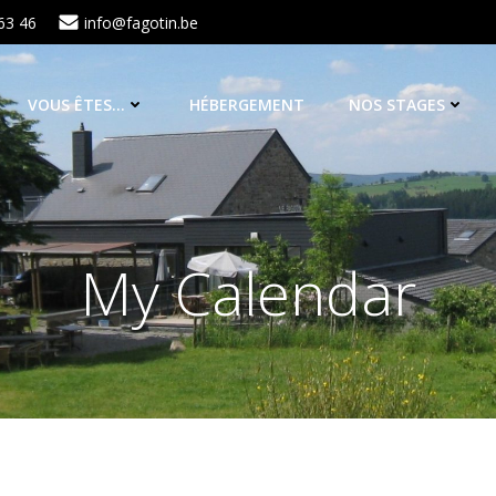
63 46
info@fagotin.be
VOUS ÊTES…
HÉBERGEMENT
NOS STAGES
My Calendar