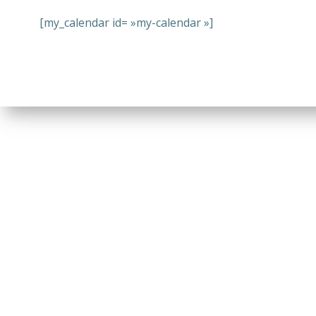
[my_calendar id= »my-calendar »]