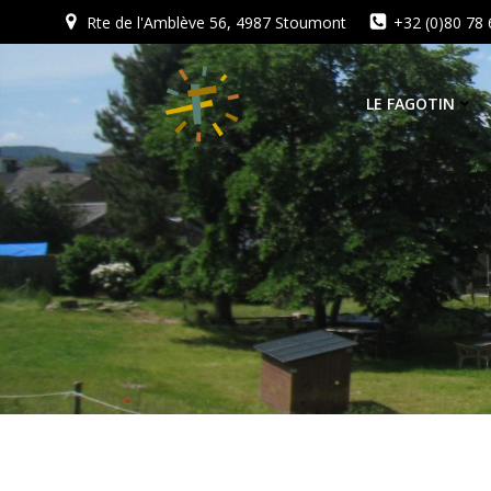
Aller
Rte de l'Amblève 56, 4987 Stoumont
+32 (0)80 78 
au
contenu
LE FAGOTIN