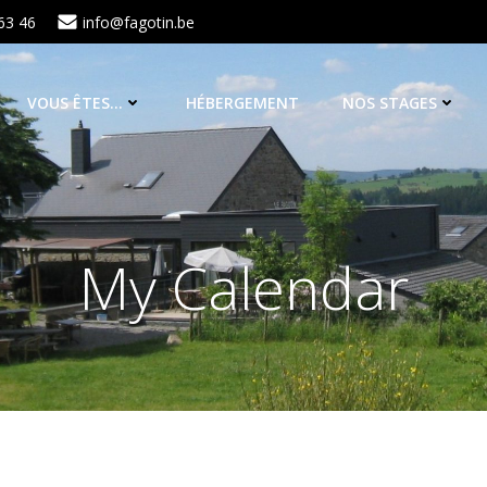
63 46
info@fagotin.be
VOUS ÊTES…
HÉBERGEMENT
NOS STAGES
My Calendar