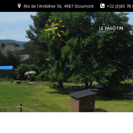
Aller
Rte de l'Amblève 56, 4987 Stoumont
+32 (0)80 78 
au
contenu
LE FAGOTIN