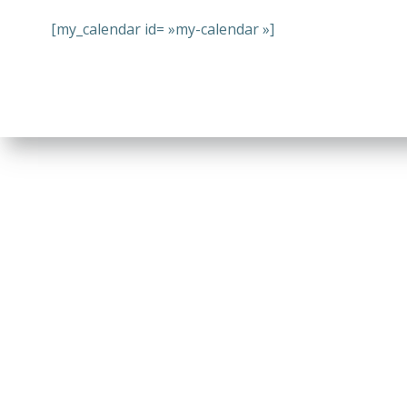
[my_calendar id= »my-calendar »]