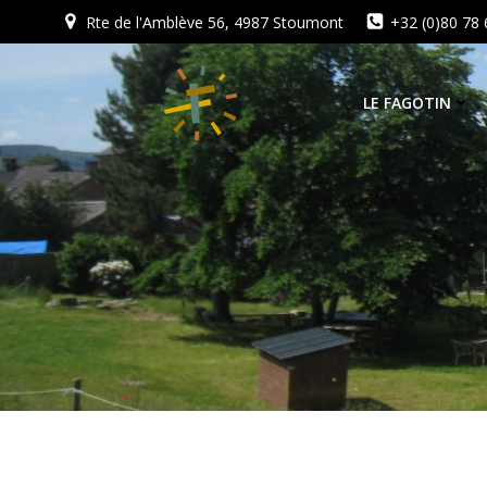
Aller
Rte de l'Amblève 56, 4987 Stoumont
+32 (0)80 78 
au
contenu
LE FAGOTIN