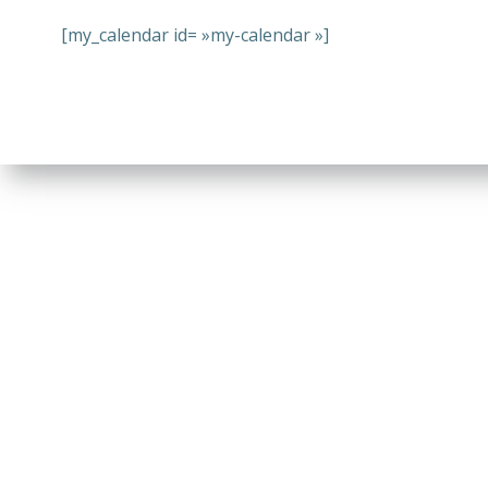
[my_calendar id= »my-calendar »]