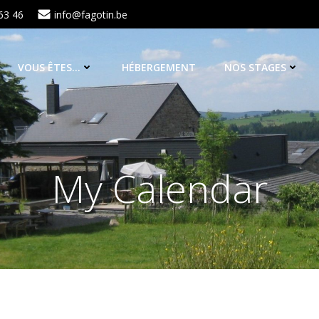
63 46
info@fagotin.be
VOUS ÊTES…
HÉBERGEMENT
NOS STAGES
My Calendar