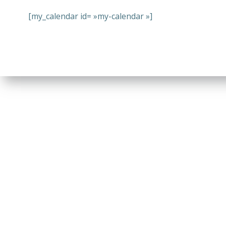
[my_calendar id= »my-calendar »]