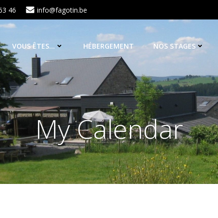
63 46
info@fagotin.be
VOUS ÊTES…
HÉBERGEMENT
NOS STAGES
My Calendar