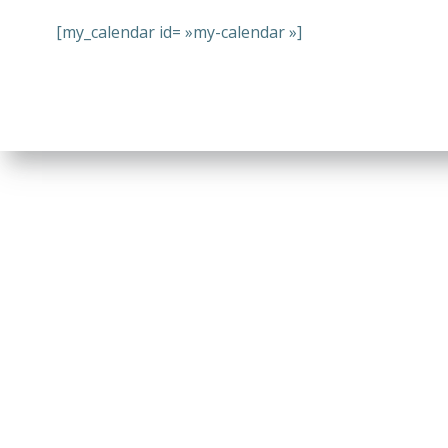
[my_calendar id= »my-calendar »]