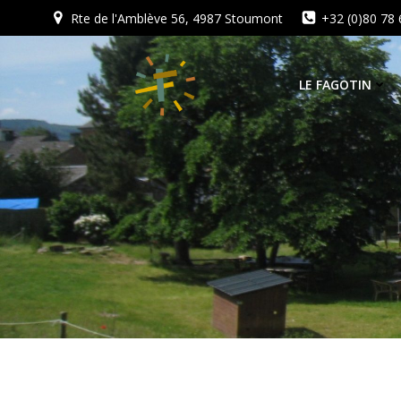
Aller
Rte de l'Amblève 56, 4987 Stoumont
+32 (0)80 78 
au
contenu
LE FAGOTIN