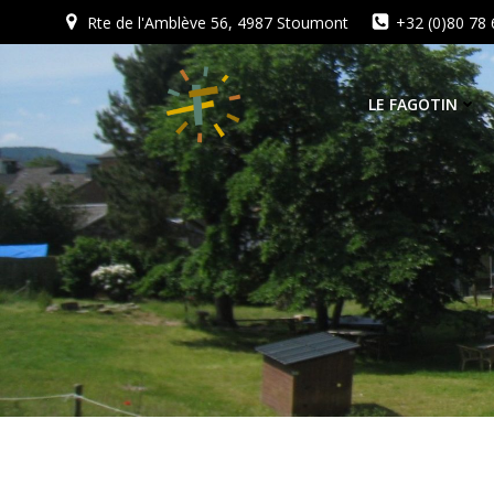
Aller
Rte de l'Amblève 56, 4987 Stoumont
+32 (0)80 78 
au
contenu
LE FAGOTIN