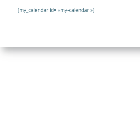
[my_calendar id= »my-calendar »]