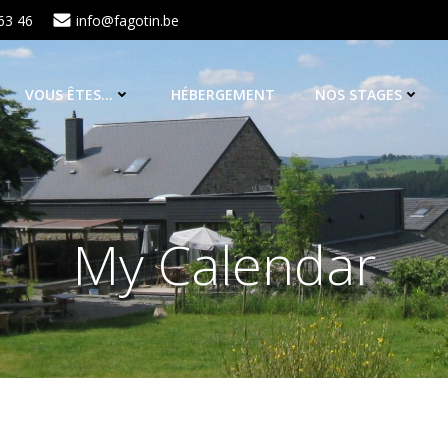
63 46
info@fagotin.be
VOUS ÊTES…
HÉBERGEMENT
NOS STAGES
My Calendar