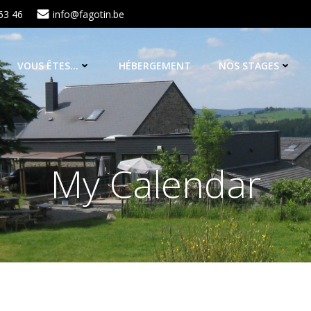
63 46
info@fagotin.be
VOUS ÊTES…
HÉBERGEMENT
NOS STAGES
My Calendar