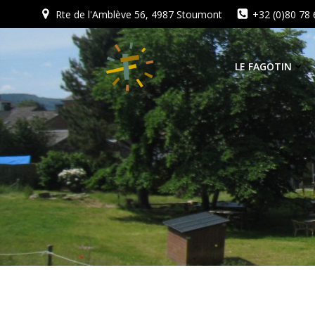
Aller
Rte de l'Amblève 56, 4987 Stoumont
+32 (0)80 78 
au
contenu
LE FAGOTIN