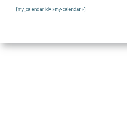
[my_calendar id= »my-calendar »]