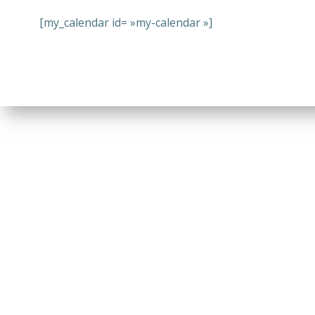
[my_calendar id= »my-calendar »]