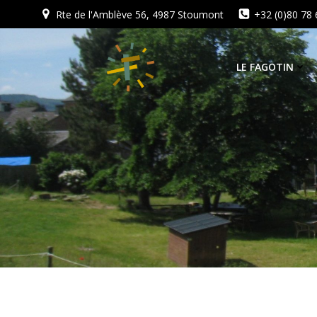
Aller
Rte de l'Amblève 56, 4987 Stoumont
+32 (0)80 78 
au
contenu
LE FAGOTIN