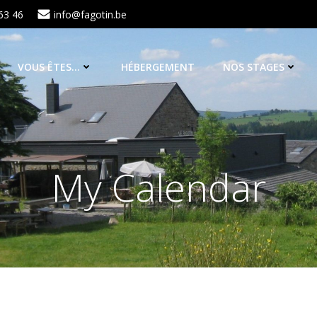
63 46
info@fagotin.be
VOUS ÊTES…
HÉBERGEMENT
NOS STAGES
My Calendar