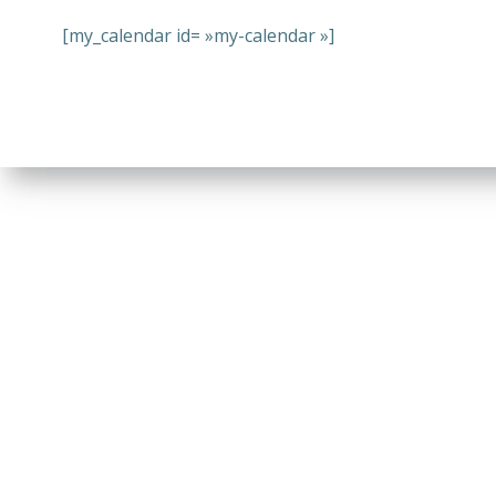
[my_calendar id= »my-calendar »]