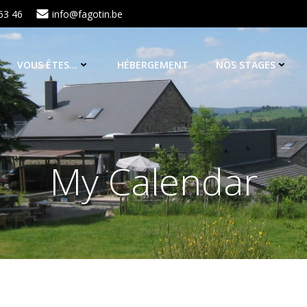
63 46
info@fagotin.be
VOUS ÊTES…
HÉBERGEMENT
NOS STAGES
My Calendar