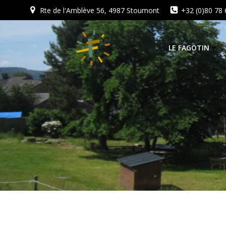
Aller
Rte de l'Amblève 56, 4987 Stoumont
+32 (0)80 78 
au
contenu
LE FAGOTIN