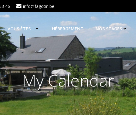
63 46
info@fagotin.be
VOUS ÊTES…
HÉBERGEMENT
NOS STAGES
My Calendar