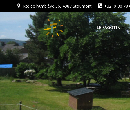
Aller
Rte de l'Amblève 56, 4987 Stoumont
+32 (0)80 78 
au
contenu
LE FAGOTIN