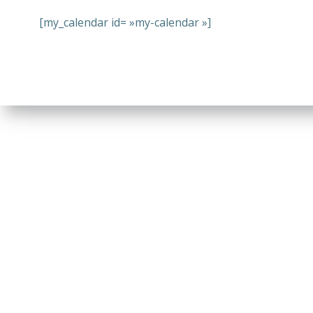
[my_calendar id= »my-calendar »]