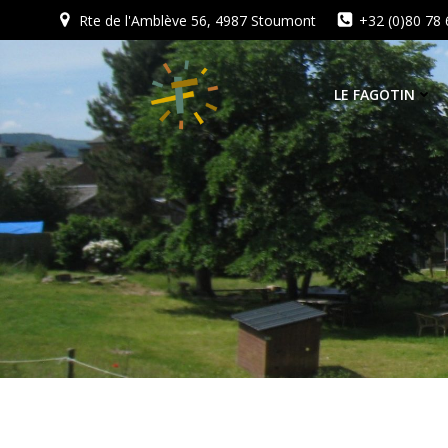
Aller
Rte de l'Amblève 56, 4987 Stoumont
+32 (0)80 78 
au
contenu
LE FAGOTIN