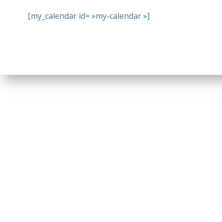
[my_calendar id= »my-calendar »]