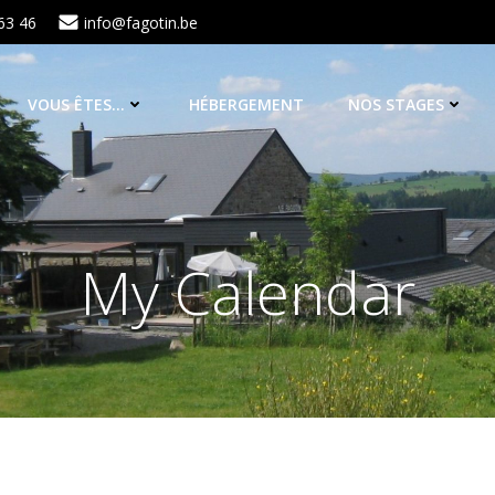
63 46
info@fagotin.be
VOUS ÊTES…
HÉBERGEMENT
NOS STAGES
My Calendar