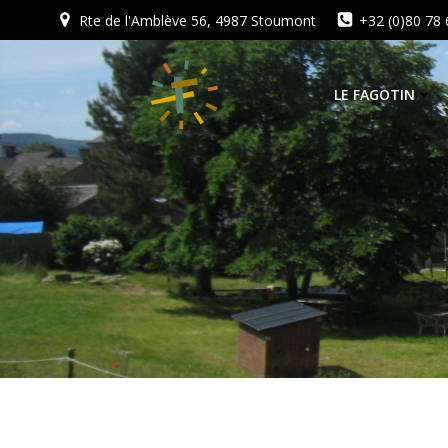
Aller
Rte de l'Amblève 56, 4987 Stoumont
+32 (0)80 78 
au
contenu
LE FAGOTIN