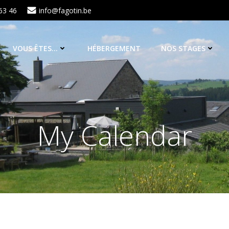
63 46
info@fagotin.be
VOUS ÊTES…
HÉBERGEMENT
NOS STAGES
My Calendar