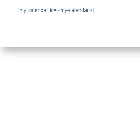
[my_calendar id= »my-calendar »]