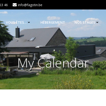
63 46
info@fagotin.be
VOUS ÊTES…
HÉBERGEMENT
NOS STAGES
My Calendar