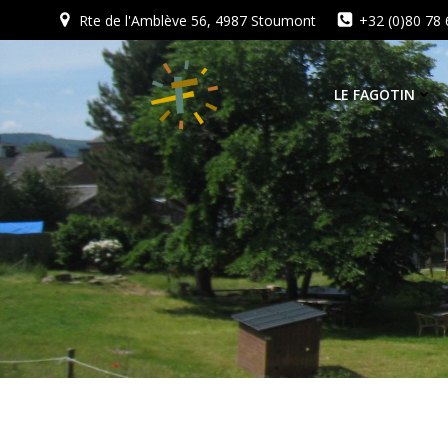
Aller
Rte de l'Amblève 56, 4987 Stoumont
+32 (0)80 78 
au
contenu
LE FAGOTIN