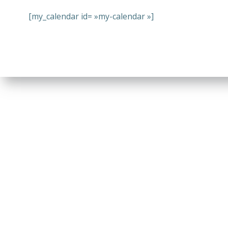
[my_calendar id= »my-calendar »]