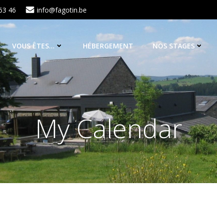
63 46
info@fagotin.be
VOUS ÊTES…
HÉBERGEMENT
NOS STAGES
My Calendar