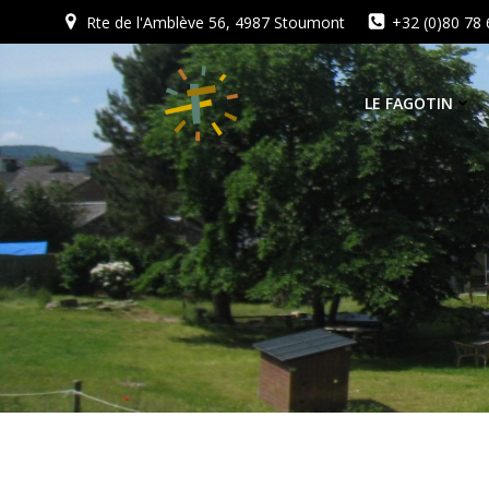
Aller
Rte de l'Amblève 56, 4987 Stoumont
+32 (0)80 78 
au
contenu
LE FAGOTIN