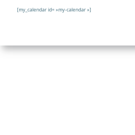
[my_calendar id= »my-calendar »]