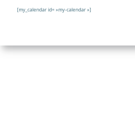
[my_calendar id= »my-calendar »]