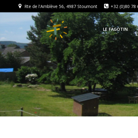
Aller
Rte de l'Amblève 56, 4987 Stoumont
+32 (0)80 78 
au
contenu
LE FAGOTIN