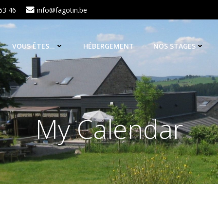
63 46
info@fagotin.be
VOUS ÊTES…
HÉBERGEMENT
NOS STAGES
My Calendar