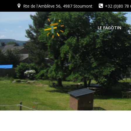
Aller
Rte de l'Amblève 56, 4987 Stoumont
+32 (0)80 78 
au
contenu
LE FAGOTIN