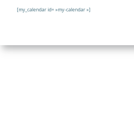
[my_calendar id= »my-calendar »]