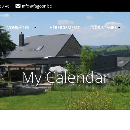
63 46
info@fagotin.be
VOUS ÊTES…
HÉBERGEMENT
NOS STAGES
My Calendar