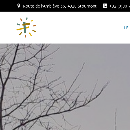
Aller
Route de l'Amblève 56, 4920 Stoumont
+32 (0)80 
au
contenu
LE