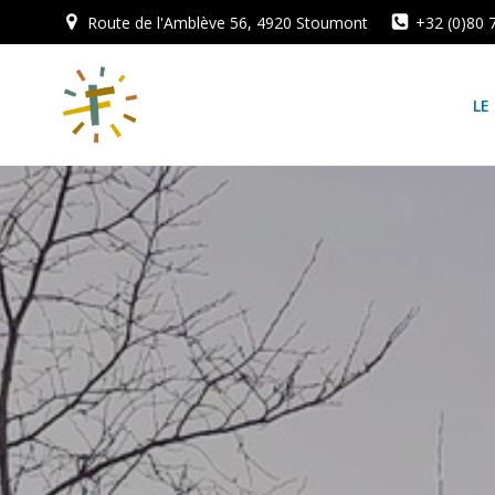
Aller
Route de l'Amblève 56, 4920 Stoumont
+32 (0)80 
au
contenu
LE