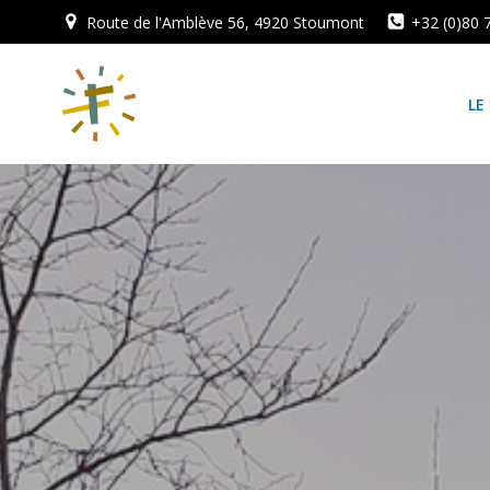
Aller
Route de l'Amblève 56, 4920 Stoumont
+32 (0)80 
au
contenu
LE